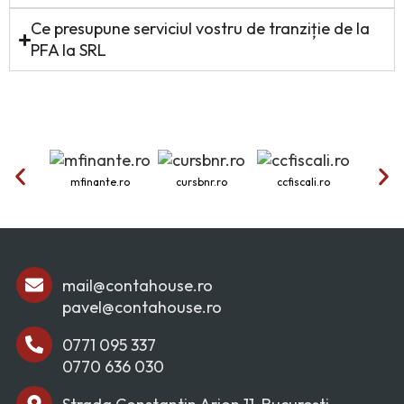
Ce presupune serviciul vostru de tranziție de la
PFA la SRL
mfinante.ro
cursbnr.ro
ccfiscali.ro
onr
mail@contahouse.ro
pavel@contahouse.ro
0771 095 337
0770 636 030